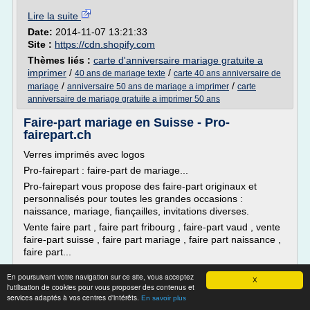
Lire la suite
Date:
2014-11-07 13:21:33
Site :
https://cdn.shopify.com
Thèmes liés :
carte d'anniversaire mariage gratuite a
imprimer
/
/
40 ans de mariage texte
carte 40 ans anniversaire de
/
/
mariage
anniversaire 50 ans de mariage a imprimer
carte
anniversaire de mariage gratuite a imprimer 50 ans
Faire-part mariage en Suisse - Pro-
fairepart.ch
Verres imprimés avec logos
Pro-fairepart : faire-part de mariage...
Pro-fairepart vous propose des faire-part originaux et
personnalisés pour toutes les grandes occasions :
naissance, mariage, fiançailles, invitations diverses.
Vente faire part , faire part fribourg , faire-part vaud , vente
faire-part suisse , faire part mariage , faire part naissance ,
faire part...
Lire la suite
En poursuivant votre navigation sur ce site, vous acceptez
X
l'utilisation de cookies pour vous proposer des contenus et
services adaptés à vos centres d'intérêts.
En savoir plus
Site :
http://pro-fairepart.ch