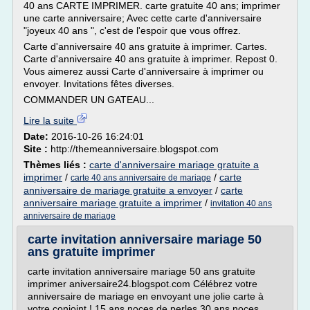
40 ans CARTE IMPRIMER. carte gratuite 40 ans; imprimer
une carte anniversaire; Avec cette carte d'anniversaire
"joyeux 40 ans ", c'est de l'espoir que vous offrez.
Carte d'anniversaire 40 ans gratuite à imprimer. Cartes.
Carte d'anniversaire 40 ans gratuite à imprimer. Repost 0.
Vous aimerez aussi Carte d'anniversaire à imprimer ou
envoyer. Invitations fêtes diverses.
COMMANDER UN GATEAU...
Lire la suite
Date:
2016-10-26 16:24:01
Site :
http://themeanniversaire.blogspot.com
Thèmes liés :
carte d'anniversaire mariage gratuite a
imprimer
/
/
carte
carte 40 ans anniversaire de mariage
anniversaire de mariage gratuite a envoyer
/
carte
anniversaire mariage gratuite a imprimer
/
invitation 40 ans
anniversaire de mariage
carte invitation anniversaire mariage 50
ans gratuite imprimer
carte invitation anniversaire mariage 50 ans gratuite
imprimer aniversaire24.blogspot.com Célébrez votre
anniversaire de mariage en envoyant une jolie carte à
votre conjoint ! 15 ans noces de perles 30 ans noces