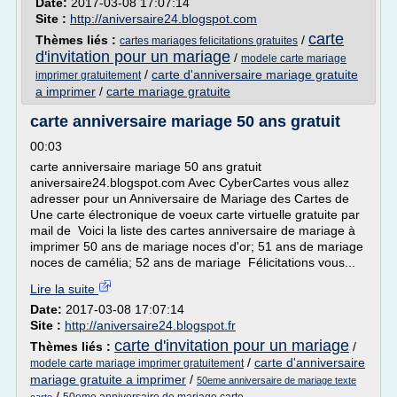
Date:
2017-03-08 17:07:14
Site :
http://aniversaire24.blogspot.com
carte
Thèmes liés :
/
cartes mariages felicitations gratuites
d'invitation pour un mariage
/
modele carte mariage
/
carte d'anniversaire mariage gratuite
imprimer gratuitement
a imprimer
/
carte mariage gratuite
carte anniversaire mariage 50 ans gratuit
00:03
carte anniversaire mariage 50 ans gratuit
aniversaire24.blogspot.com Avec CyberCartes vous allez
adresser pour un Anniversaire de Mariage des Cartes de
Une carte électronique de voeux carte virtuelle gratuite par
mail de Voici la liste des cartes anniversaire de mariage à
imprimer 50 ans de mariage noces d'or; 51 ans de mariage
noces de camélia; 52 ans de mariage Félicitations vous...
Lire la suite
Date:
2017-03-08 17:07:14
Site :
http://aniversaire24.blogspot.fr
carte d'invitation pour un mariage
Thèmes liés :
/
/
carte d'anniversaire
modele carte mariage imprimer gratuitement
mariage gratuite a imprimer
/
50eme anniversaire de mariage texte
/