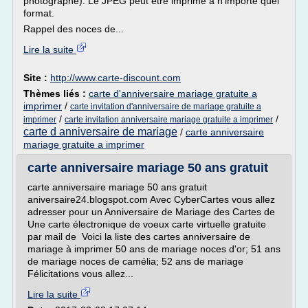
photographe). Le JPEG peut etre imprimé à n'importe quel
format.
Rappel des noces de...
Lire la suite
Site :
http://www.carte-discount.com
Thèmes liés :
carte d'anniversaire mariage gratuite a
imprimer
/
carte invitation d'anniversaire de mariage gratuite a
/
/
imprimer
carte invitation anniversaire mariage gratuite a imprimer
carte d anniversaire de mariage
/
carte anniversaire
mariage gratuite a imprimer
carte anniversaire mariage 50 ans gratuit
carte anniversaire mariage 50 ans gratuit
aniversaire24.blogspot.com Avec CyberCartes vous allez
adresser pour un Anniversaire de Mariage des Cartes de
Une carte électronique de voeux carte virtuelle gratuite
par mail de Voici la liste des cartes anniversaire de
mariage à imprimer 50 ans de mariage noces d'or; 51 ans
de mariage noces de camélia; 52 ans de mariage
Félicitations vous allez...
Lire la suite