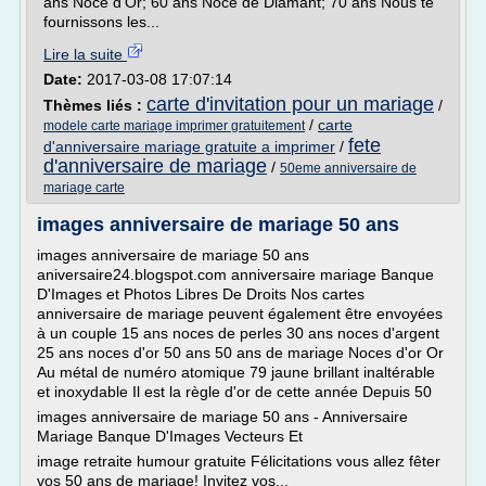
ans Noce d'Or; 60 ans Noce de Diamant; 70 ans Nous te
fournissons les...
Lire la suite
Date:
2017-03-08 17:07:14
carte d'invitation pour un mariage
Thèmes liés :
/
/
carte
modele carte mariage imprimer gratuitement
fete
d'anniversaire mariage gratuite a imprimer
/
d'anniversaire de mariage
/
50eme anniversaire de
mariage carte
images anniversaire de mariage 50 ans
images anniversaire de mariage 50 ans
aniversaire24.blogspot.com anniversaire mariage Banque
D'Images et Photos Libres De Droits Nos cartes
anniversaire de mariage peuvent également être envoyées
à un couple 15 ans noces de perles 30 ans noces d'argent
25 ans noces d'or 50 ans 50 ans de mariage Noces d'or Or
Au métal de numéro atomique 79 jaune brillant inaltérable
et inoxydable Il est la règle d'or de cette année Depuis 50
images anniversaire de mariage 50 ans - Anniversaire
Mariage Banque D'Images Vecteurs Et
image retraite humour gratuite Félicitations vous allez fêter
vos 50 ans de mariage! Invitez vos...