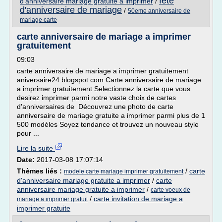
fete
d'anniversaire mariage gratuite a imprimer
/
d'anniversaire de mariage
/
50eme anniversaire de
mariage carte
carte anniversaire de mariage a imprimer
gratuitement
09:03
carte anniversaire de mariage a imprimer gratuitement
aniversaire24.blogspot.com Carte anniversaire de mariage
a imprimer gratuitement Selectionnez la carte que vous
desirez imprimer parmi notre vaste choix de cartes
d'anniversaires de Découvrez une photo de carte
anniversaire de mariage gratuite a imprimer parmi plus de 1
500 modèles Soyez tendance et trouvez un nouveau style
pour ...
Lire la suite
Date:
2017-03-08 17:07:14
Thèmes liés :
/
carte
modele carte mariage imprimer gratuitement
d'anniversaire mariage gratuite a imprimer
/
carte
anniversaire mariage gratuite a imprimer
/
carte voeux de
/
carte invitation de mariage a
mariage a imprimer gratuit
imprimer gratuite